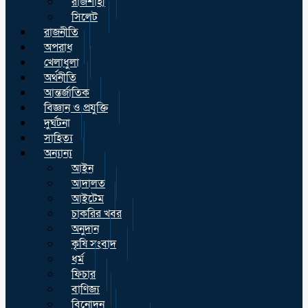
রাজশাহী
সিলেট
রাজনীতি
অপরাধ
খেলাধুলা
অর্থনীতি
আন্তর্জাতিক
বিজ্ঞান ও প্রযুক্তি
দুর্ঘটনা
সাহিত্য
অন্যান্য
আইন
আদালত
আইটেম
চাকরির খবর
অনুদান
কৃষি সংবাদ
ধর্ম
ফিচার
বাণিজ্য
বিনোদন