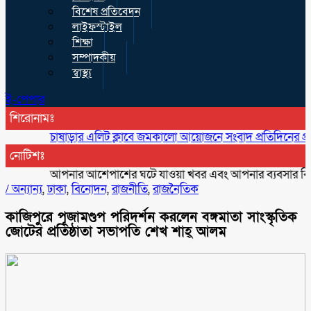
বিশেষ প্রতিবেদন
লাইফস্টাইল
শিক্ষা
সম্পাদকীয়
স্বাস্থ্য
ই-পেপার
শিরোনামঃ
চাষাড়ার এলিট ক্লাবে জমকালো আয়োজনে সংবাদ প্রতিদিনের প্রথম বর্ষপ
নোটিশঃ
আপনার আশেপাশের ঘটে যাওয়া খবর এবং আপনার ব্যবসার বিজ্ঞাপন প
/
অন্যান্য
,
ঢাকা
,
বিনোদন
,
রাজনীতি
,
রাজনৈতিক
কাজিপুরে পূজামণ্ডপ পরিদর্শন করলেন বঙ্গমাতা সাংস্কৃতিক
জোটের প্রতিষ্ঠাতা সভাপতি শেখ শাহ্ আলম