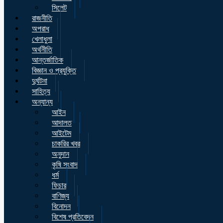
সিলেট
রাজনীতি
অপরাধ
খেলাধুলা
অর্থনীতি
আন্তর্জাতিক
বিজ্ঞান ও প্রযুক্তি
দুর্ঘটনা
সাহিত্য
অন্যান্য
আইন
আদালত
আইটেম
চাকরির খবর
অনুদান
কৃষি সংবাদ
ধর্ম
ফিচার
বাণিজ্য
বিনোদন
বিশেষ প্রতিবেদন