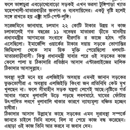
ফলে ভাঙ্গাচুরা এবড়োথেবোড়ো সড়কই এখন ভরসা টুঙ্গিপাড়া খ্যাত
মহেশখালী-মাতারবাড়ীর জনগন ও ব্যবসায়িদের। একটু বৃষ্টি হলেই
সঙ্গে রাখতে হয় এক্ট্রা সার্ট-পেন্ট-লুঙ্গি।
সরেজমিনে জানাযায়, চলমান ২২ কোটি টাকার উন্নয় ন কাজ
চলাকালেই গত বছরের ১১ নভেম্বর মাতারবা ড়ীতে মাননীয়
প্রধানমন্ত্রীর আগমনের সংবাদে ধীরগতি র কাজে হঠাৎ গতি
এসেছিলো। ইমার্জেন্সি ওয়ার্কের টাকার দয়ায় সড়কে ভোগান্তির
জিম্মিদশা থেকে সাম য়িক মুক্তি পেয়েছিলো ধলঘাট-
মাতারবাড়ীবাসী। কিন্তু প্রধানমন্ত্রী যাবার পরে ওই সড়কের কাজ
ফেলে পালা য় ঠিকাদারি প্রতিষ্ঠান আসাদ এন্টারপ্রাইজের মালিক
ঠিকাদার আসাদুল্লাহ।
অবস্থা দৃষ্টে মনে হয় এলজিইডি অসহায় এমনই জানান সড়কের
ভুক্তভোগীরা এ অবস্থায় এলজিইড়ি কিংবা জন প্রতিনিধি কেউ মুখ
খুলছেন না। ফলে সীমাহীন সড়ক যন্ত্রণা লেগেই আছে।বৃষ্টিতে গর্ত
আবার গরমে ধুলাবালি উড়ে পড়ছে লবণমাঠে, ঘামের ফোঁটায়
উৎপাদিত লবণে ধুলাবালি থাকার কারণে ন্যায্যমূল্য বঞ্চিত হচ্ছেন
চাষীরা।
ঠিকাদার আসাদ উল্লাহ’র কাছে সড়কের এমন দূরাবস্থা সম্পর্কে
জানতে চাইলে তিনি বলেন, বিল না পেয়ে কাজ বন্ধ করেছেন।
এছাড়া ওই কাজ তিনি আর করবে না জবাব দেন।