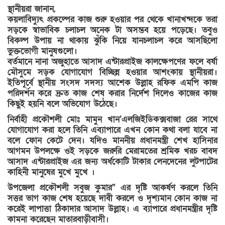
স্থানীয়রা জানান,
কয়লাবিদ্যুৎ প্রকল্পের কাজ শুরু হওয়ার পর থেকে খানাখন্দকে ভরা
সড়কে স্বাভাবিক চলাচল অনেক টা অসম্ভব হয়ে পড়েছে। তবুও
বিকল্প উপায় না থাকায় ঝুঁকি নিয়ে যানচলাচল করে আসছিলো
ভুক্তভোগী মানুষগুলো।
বর্তমানে নানা অজুহাতে আসাদ এন্টারপ্রাইজ কালক্ষেপণের ফলে বর্ষা
মৌসুমে সড়ক যোগাযোগ বিচ্ছিন্ন হওয়ার আশংকায় স্থানীয়রা।
ইতিপূর্বে স্থানীয় সংসদ সদস্য আশেক উল্লাহ রফিক এমপি কাজ
পরিদর্শন করে দ্রুত কাজ শেষ করার নির্দেশ দিলেও কাজের কাজ
কিছুই হয়নি বলে অভিযোগ উঠেছে।
নির্বাহী প্রকৌশলী মোঃ মামুন খান’এলজিইডিকক্সবাজা রের সাথে
যোগাযোগ করা হলে তিনি এব্যাপারে এখন কোন কথা বলা যাবে না
বলে ফোন কেটে দেন। যদিও মাননীয় প্রধানমন্ত্রী শেখ হাসিনার
আগমন উপলক্ষে ওই সড়কে জরুরি মেরামতের শ্রমিক খরচ বাবদ
আসাদ এন্টারপ্রাইজ এর জন্য অর্ধকোটি টাকার লেনদেনের লুটপাটের
কাহিনী মানুষের মুখে মুখে ।
উপজেলা প্রকৌশলী সবুজ কুমার” এর দৃষ্টি আকর্ষণ করলে তিনি
সত্তর ভাগ কাজ শেষ হয়েছে দাবী করলে ও দৃশ্যমান কোন কাজ না
করেই লাপাত্তা ঠিকাদার আসাদ উল্লাহ। এ ব্যাপারে প্রধানমন্ত্রীর দৃষ্টি
কামনা করেছেন মাতারবাড়ীবাসী।