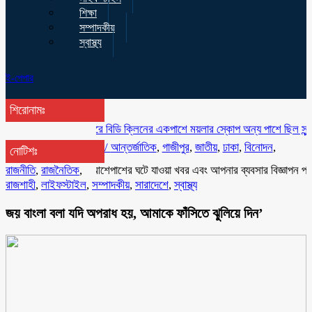
শিক্ষা
সম্পাদকীয়
স্বাস্থ্য
ই-পেপার
শিরোনামঃ
কালিয়াকৈরে বিডি ক্লিনের একপাশে ময়লার স্কোপ অন্য পাশে ছিল সুন্দর আগাম
/
আন্তর্জাতিক
,
গাজীপুর
,
জাতীয়
,
ঢাকা
,
বিনোদন
,
নোটিশঃ
রাজনীতি
আপনার আশেপাশের ঘটে যাওয়া খবর এবং আপনার ব্যবসার বিজ্ঞাপন প্রচারের 
,
রাজনৈতিক
,
রাজশাহী
,
লাইফস্টাইল
,
সম্পাদকীয়
,
সারাদেশে
,
স্বাস্থ্য
জয় বাংলা বলা যদি অপরাধ হয়, আমাকে ফাঁসিতে ঝুলিয়ে দিন’