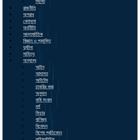
সিলেট
রাজনীতি
অপরাধ
খেলাধুলা
অর্থনীতি
আন্তর্জাতিক
বিজ্ঞান ও প্রযুক্তি
দুর্ঘটনা
সাহিত্য
অন্যান্য
আইন
আদালত
আইটেম
চাকরির খবর
অনুদান
কৃষি সংবাদ
ধর্ম
ফিচার
বাণিজ্য
বিনোদন
বিশেষ প্রতিবেদন
লাইফস্টাইল