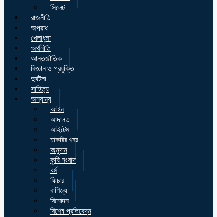
সিলেট
রাজনীতি
অপরাধ
খেলাধুলা
অর্থনীতি
আন্তর্জাতিক
বিজ্ঞান ও প্রযুক্তি
দুর্ঘটনা
সাহিত্য
অন্যান্য
আইন
আদালত
আইটেম
চাকরির খবর
অনুদান
কৃষি সংবাদ
ধর্ম
ফিচার
বাণিজ্য
বিনোদন
বিশেষ প্রতিবেদন