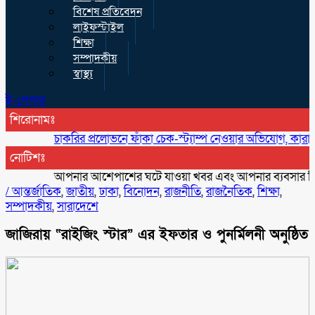
বিশেষ প্রতিবেদন
লাইফস্টাইল
শিক্ষা
সম্পাদকীয়
স্বাস্থ্য
ই-পেপার
শিরোনামঃ
চাকরির প্রলোভনে ফাঁকা চেক-স্ট্যাম্প নেওয়ার অভিযোগ, কারারক্ষীর বি
নোটিশঃ
আপনার আশেপাশের ঘটে যাওয়া খবর এবং আপনার ব্যবসার বিজ্ঞাপন 
/
আন্তর্জাতিক
,
জাতীয়
,
ঢাকা
,
বিনোদন
,
রাজনীতি
,
রাজনৈতিক
,
শিক্ষা
,
সম্পাদকীয়
,
সারাদেশে
জাজিরায় “রাইজিং স্টার” এর ইফতার ও পুনর্মিলনী অনুষ্ঠিত