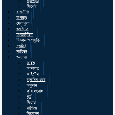
রাজশাহী
সিলেট
রাজনীতি
অপরাধ
খেলাধুলা
অর্থনীতি
আন্তর্জাতিক
বিজ্ঞান ও প্রযুক্তি
দুর্ঘটনা
সাহিত্য
অন্যান্য
আইন
আদালত
আইটেম
চাকরির খবর
অনুদান
কৃষি সংবাদ
ধর্ম
ফিচার
বাণিজ্য
বিনোদন