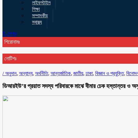
লাইফস্টাইল
শিক্ষা
সম্পাদকীয়
স্বাস্থ্য
ই-পেপার
শিরোনামঃ
নোটিশঃ
/
অনুদান
,
অন্যান্য
,
অর্থনীতি
,
আন্তর্জাতিক
,
জাতীয়
,
ঢাকা
,
বিজ্ঞান ও প্রযুক্তি
,
বিনোদ
ডিআরইউ’র প্রয়াত সদস্য পরিবারকে মাঝে বীমার চেক হস্তান্তর ও অসুস