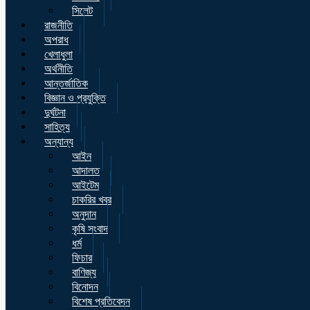
সিলেট
রাজনীতি
অপরাধ
খেলাধুলা
অর্থনীতি
আন্তর্জাতিক
বিজ্ঞান ও প্রযুক্তি
দুর্ঘটনা
সাহিত্য
অন্যান্য
আইন
আদালত
আইটেম
চাকরির খবর
অনুদান
কৃষি সংবাদ
ধর্ম
ফিচার
বাণিজ্য
বিনোদন
বিশেষ প্রতিবেদন