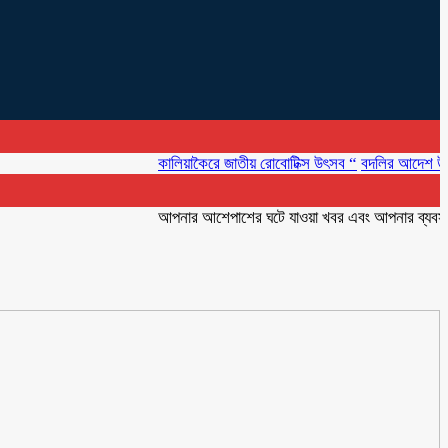
কালিয়াকৈরে জাতীয় রোবোটিক্স উৎসব “
বদলির আদেশ উপেক্ষা ক
আপনার আশেপাশের ঘটে যাওয়া খবর এবং আপনার ব্যবসার বিজ্ঞ