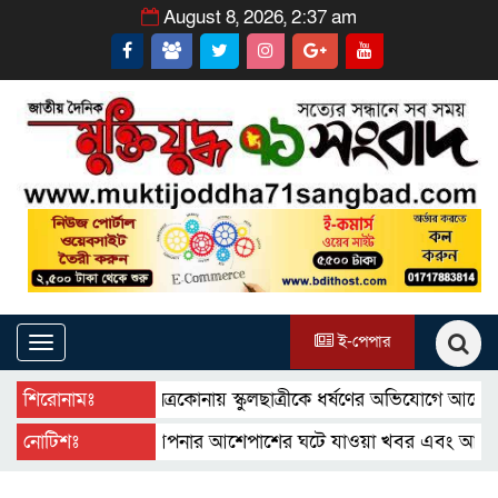
August 8, 2026, 2:37 am
ই-পেপার
Toggle
navigation
শিরোনামঃ
নেত্রকোনায় স্কুলছাত্রীকে ধর্ষণের অভিযোগে আলোচিত কনটেন
নোটিশঃ
আপনার আশেপাশের ঘটে যাওয়া খবর এবং আপনার ব্যবসার