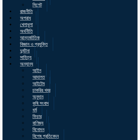
সিলেট
রাজনীতি
অপরাধ
খেলাধুলা
অর্থনীতি
আন্তর্জাতিক
বিজ্ঞান ও প্রযুক্তি
দুর্ঘটনা
সাহিত্য
অন্যান্য
আইন
আদালত
আইটেম
চাকরির খবর
অনুদান
কৃষি সংবাদ
ধর্ম
ফিচার
বাণিজ্য
বিনোদন
বিশেষ প্রতিবেদন