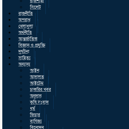
রাজশাহী
সিলেট
রাজনীতি
অপরাধ
খেলাধুলা
অর্থনীতি
আন্তর্জাতিক
বিজ্ঞান ও প্রযুক্তি
দুর্ঘটনা
সাহিত্য
অন্যান্য
আইন
আদালত
আইটেম
চাকরির খবর
অনুদান
কৃষি সংবাদ
ধর্ম
ফিচার
বাণিজ্য
বিনোদন