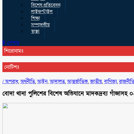
বিশেষ প্রতিবেদন
লাইফস্টাইল
শিক্ষা
সম্পাদকীয়
স্বাস্থ্য
ই-পেপার
শিরোনামঃ
নোটিশঃ
/
অপরাধ
,
অর্থনীতি
,
আইন
,
আদালত
,
আন্তর্জাতিক
,
জাতীয়
,
বাণিজ্য
,
রাজনীত
বোদা থানা পুলিশের বিশেষ অভিযানে মাদকদ্রব্য গাঁজাসহ ০