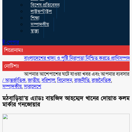
বিশেষ প্রতিবেদন
লাইফস্টাইল
শিক্ষা
সম্পাদকীয়
স্বাস্থ্য
ই-পেপার
শিরোনামঃ
বাংলাদেশের খাদ্য ও পুষ্টি নিরাপত্তা নিশ্চিত করতে প্রাণিসম্পদ অত্যন্ত গুরু
নোটিশঃ
আপনার আশেপাশের ঘটে যাওয়া খবর এবং আপনার ব্যবসার বিজ্ঞাপন
/
আন্তর্জাতিক
,
জাতীয়
,
বরিশাল
,
বিনোদন
,
রাজনীতি
,
রাজনৈতিক
,
সম্পাদকীয়
,
সারাদেশে
মঠবাড়িয়া’য় এ্যাডঃ বায়জিদ আহম্মেদ খানের দোয়াত কলম
মার্কার গনজোয়ার