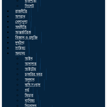
রাজশাহী
সিলেট
রাজনীতি
অপরাধ
খেলাধুলা
অর্থনীতি
আন্তর্জাতিক
বিজ্ঞান ও প্রযুক্তি
দুর্ঘটনা
সাহিত্য
অন্যান্য
আইন
আদালত
আইটেম
চাকরির খবর
অনুদান
কৃষি সংবাদ
ধর্ম
ফিচার
বাণিজ্য
বিনোদন