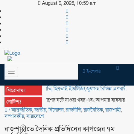
August 9, 2026, 10:59 am
ই-পেপার
Toggle
navigation
মাদক,চুরি, ডাকাতি, ছিনতাই ইভটিজিং,জুয়াসহ বিভিন্ন অপরাধী বিরুদ্ধে অভিয
শিরোনামঃ
আপনার আশেপাশের ঘটে যাওয়া খবর এবং আপনার ব্যবসার বিজ্ঞাপন প্র
নোটিশঃ
/
আন্তর্জাতিক
,
জাতীয়
,
বিনোদন
,
রাজনীতি
,
রাজনৈতিক
,
রাজশাহী
,
সম্পাদকীয়
,
সারাদেশে
রাজশাহীতে দৈনিক প্রতিদিনের কাগজের ৭ম