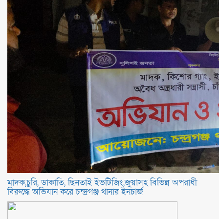
মাদক,চুরি, ডাকাতি, ছিনতাই ইভটিজিং,জুয়াসহ বিভিন্ন অপরাধী
বিরুদ্ধে অভিযান করে চন্দ্রগঞ্জ থানার ইনচার্জ