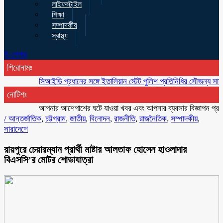
লাইফস্টাইল
শিক্ষা
সম্পাদকীয়
স্বাস্থ্য
ই-পেপার
শিরোনামঃ
সিআইডি প্রধানের সঙ্গে ইতালিয়ান স্টেট পুলিশ প্রতিনিধির সৌজন্য সাক্ষাৎ
একযো
নোটিশঃ
আপনার আশেপাশের ঘটে যাওয়া খবর এবং আপনার ব্যবসার বিজ্ঞাপন প্রচারের জ
/
আন্তর্জাতিক
,
চট্টগ্রাম
,
জাতীয়
,
বিনোদন
,
রাজনীতি
,
রাজনৈতিক
,
সম্পাদকীয়
,
সারাদেশে
রায়পুরে চেয়ারম্যান প্রার্থী মাষ্টার আলতাফ হোসেন হাওলাদার
বিএসসি’র মোটর শোভাযাত্রা