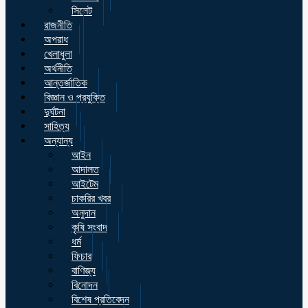
সিলেট
রাজনীতি
অপরাধ
খেলাধুলা
অর্থনীতি
আন্তর্জাতিক
বিজ্ঞান ও প্রযুক্তি
দুর্ঘটনা
সাহিত্য
অন্যান্য
আইন
আদালত
আইটেম
চাকরির খবর
অনুদান
কৃষি সংবাদ
ধর্ম
ফিচার
বাণিজ্য
বিনোদন
বিশেষ প্রতিবেদন