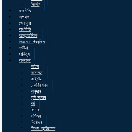
সিলেট
রাজনীতি
অপরাধ
খেলাধুলা
অর্থনীতি
আন্তর্জাতিক
বিজ্ঞান ও প্রযুক্তি
দুর্ঘটনা
সাহিত্য
অন্যান্য
আইন
আদালত
আইটেম
চাকরির খবর
অনুদান
কৃষি সংবাদ
ধর্ম
ফিচার
বাণিজ্য
বিনোদন
বিশেষ প্রতিবেদন