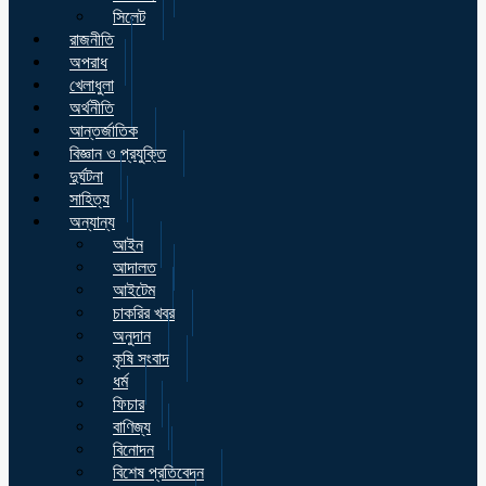
সিলেট
রাজনীতি
অপরাধ
খেলাধুলা
অর্থনীতি
আন্তর্জাতিক
বিজ্ঞান ও প্রযুক্তি
দুর্ঘটনা
সাহিত্য
অন্যান্য
আইন
আদালত
আইটেম
চাকরির খবর
অনুদান
কৃষি সংবাদ
ধর্ম
ফিচার
বাণিজ্য
বিনোদন
বিশেষ প্রতিবেদন