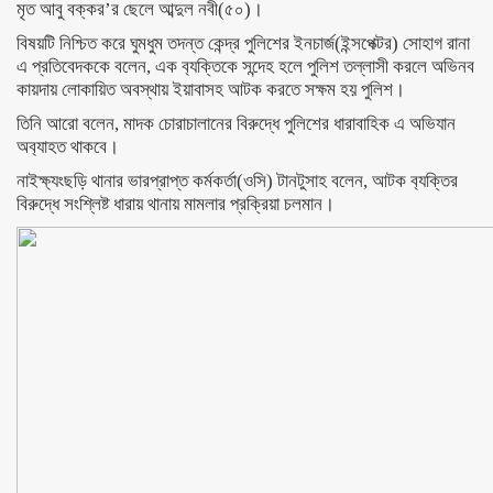
মৃত আবু বক্কর’র ছেলে আব্দুল নবী(৫০)।
বিষয়টি নিশ্চিত করে ঘুমধুম তদন্ত কেন্দ্র পুলিশের ইনচার্জ(ইন্সপেক্টর) সোহাগ রানা
এ প্রতিবেদককে বলেন, এক ব‌্যক্তিকে সন্দেহ হলে পুলিশ তল্লাসী করলে অভিনব
কায়দায় লোকায়িত অবস্থায় ইয়াবাসহ আটক করতে সক্ষম হয় পুলিশ।
তিনি আরো বলেন, মাদক চোরাচালানের বিরুদ্ধে পুলিশের ধারাবাহিক এ অভিযান
অব‌্যাহত থাকবে।
নাইক্ষ‌্যংছড়ি থানার ভারপ্রাপ্ত কর্মকর্তা(ওসি) টানটুসাহ বলেন, আটক ব‌্যক্তির
বিরুদ্ধে সংশ্লিষ্ট ধারায় থানায় মামলার প্রক্রিয়া চলমান।