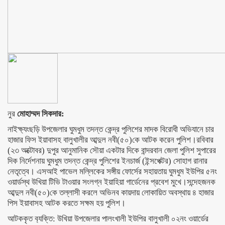
নুর
মোহাম্মদ সিকদার:
নাইক্ষ‌্যংছড়ি উপজেলার ঘুমধুম তদন্ত কেন্দ্র পুলিশের মাদক বিরোধী অভিযানে চার
হাজার ফিস ইয়াবাসহ বালুখালীর আব্দুল নবী(৫০)কে আটক করেন পুলিশ।রবিবার
(২৩ অক্টোবর) দুপুর আনুমানিক সৌয়া একটার দিকে বান্দরবান জেলা পুলিশ সুপারের
দিক নির্দেশনায় ঘুমধুম তদন্ত কেন্দ্র পুলিশের ইনচার্জ (ইন্সপেক্টর) সোহাগ রানার
নেতৃত্বে। এসআই পাভেল মল্লিকের সঙ্গীয় ফোর্সের সহায়তায় ঘুমধুম ইউপির ৫নং
ওয়ার্ডস্থ উখিয়া টিভি টাওয়ার সংলগ্ন ইয়াহিয়া গার্ডেনের প্রবেশ মুখে।সন্দেহজনক
আব্দুল নবী(৫০)কে তল্লাসী করলে অভিনব কায়দায় লোকায়িত অবস্থায় ৪ হাজার
পিস ইয়াবাসহ আটক করতে সক্ষম হয় পুলিশ।
আটককৃত ব‌্যক্তি: উখিয়া উপজেলার পালংখালী ইউপির বালুখালী ০২নং ওয়ার্ডের