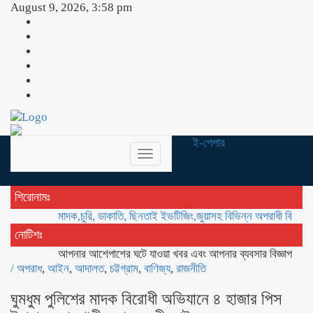
August 9, 2026, 3:58 pm
ই-পেপার
Toggle
navigation
শিরোনামঃ
মাদক,চুরি, ডাকাতি, ছিনতাই ইভটিজিং,জুয়াসহ বিভিন্ন অপরাধী বিরুদ্ধে অভিযান 
নোটিশঃ
আপনার আশেপাশের ঘটে যাওয়া খবর এবং আপনার ব্যবসার বিজ্ঞাপন প্রচারের
/
অপরাধ
,
আইন
,
আদালত
,
চট্টগ্রাম
,
বাণিজ্য
,
রাজনীতি
ঘুমধুম পুলিশের মাদক বিরোধী অভিযানে ৪ হাজার পিস