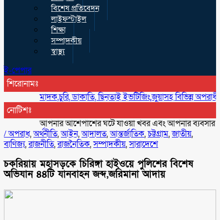
বিশেষ প্রতিবেদন
লাইফস্টাইল
শিক্ষা
সম্পাদকীয়
স্বাস্থ্য
ই-পেপার
শিরোনামঃ
মাদক,চুরি, ডাকাতি, ছিনতাই ইভটিজিং,জুয়াসহ বিভিন্ন অপরাধী বিরুদ্ধে 
নোটিশঃ
আপনার আশেপাশের ঘটে যাওয়া খবর এবং আপনার ব্যবসার বিজ্ঞাপন
/
অপরাধ
,
অর্থনীতি
,
আইন
,
আদালত
,
আন্তর্জাতিক
,
চট্টগ্রাম
,
জাতীয়
,
বাণিজ্য
,
রাজনীতি
,
রাজনৈতিক
,
সম্পাদকীয়
,
সারাদেশে
চকরিয়ায় মহাসড়কে চিরিঙ্গা হাইওয়ে পুলিশের বিশেষ
অভিযান ৪৪টি যানবাহন জব্দ,জরিমানা আদায়