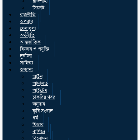
রাজশাহী
সিলেট
রাজনীতি
অপরাধ
খেলাধুলা
অর্থনীতি
আন্তর্জাতিক
বিজ্ঞান ও প্রযুক্তি
দুর্ঘটনা
সাহিত্য
অন্যান্য
আইন
আদালত
আইটেম
চাকরির খবর
অনুদান
কৃষি সংবাদ
ধর্ম
ফিচার
বাণিজ্য
বিনোদন