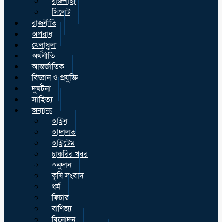
রাজশাহী
সিলেট
রাজনীতি
অপরাধ
খেলাধুলা
অর্থনীতি
আন্তর্জাতিক
বিজ্ঞান ও প্রযুক্তি
দুর্ঘটনা
সাহিত্য
অন্যান্য
আইন
আদালত
আইটেম
চাকরির খবর
অনুদান
কৃষি সংবাদ
ধর্ম
ফিচার
বাণিজ্য
বিনোদন