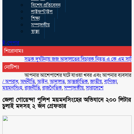
বিশেষ প্রতিবেদন
লাইফস্টাইল
শিক্ষা
সম্পাদকীয়
স্বাস্থ্য
ই-পেপার
শিরোনামঃ
সড়ক দুর্ঘটনায় জজ আদালতের বিচারক নিহত এ কে এম সামিউল হ
নোটিশঃ
আপনার আশেপাশের ঘটে যাওয়া খবর এবং আপনার ব্যবসার বিজ্ঞাপন
/
অপরাধ
,
অর্থনীতি
,
আইন
,
আদালত
,
আন্তর্জাতিক
,
জাতীয়
,
বাণিজ্য
,
ময়মনসিংহ
,
রাজনীতি
,
রাজনৈতিক
,
সম্পাদকীয়
,
সারাদেশে
জেলা গোয়েন্দা পুলিশ ময়মনসিংহের অভিযানে ২০০ লিটার
চুলাই মদসহ ২ জন গ্রেফতার