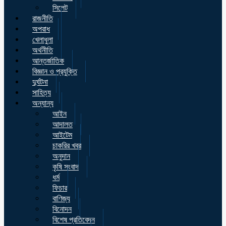
সিলেট
রাজনীতি
অপরাধ
খেলাধুলা
অর্থনীতি
আন্তর্জাতিক
বিজ্ঞান ও প্রযুক্তি
দুর্ঘটনা
সাহিত্য
অন্যান্য
আইন
আদালত
আইটেম
চাকরির খবর
অনুদান
কৃষি সংবাদ
ধর্ম
ফিচার
বাণিজ্য
বিনোদন
বিশেষ প্রতিবেদন