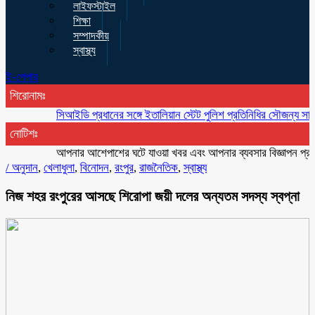
লাইফস্টাইল
শিক্ষা
সম্পাদকীয়
স্বাস্থ্য
ই-পেপার
শিরোনামঃ
সিআইডি প্রধানের সঙ্গে ইতালিয়ান স্টেট পুলিশ প্রতিনিধির সৌজন্য সাক্ষাৎ
একয
নোটিশঃ
আপনার আশেপাশের ঘটে যাওয়া খবর এবং আপনার ব্যবসার বিজ্ঞাপন প্রচারের 
/
অনুদান
,
খেলাধুলা
,
বিনোদন
,
রংপুর
,
রাজনৈতিক
,
স্বাস্থ্য
নিজ শহর রংপুরের আসছে শিরোপা জয়ী দলের অন্যতম সদস্য স্বপ্না