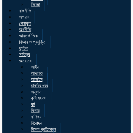
সিলেট
রাজনীতি
অপরাধ
খেলাধুলা
অর্থনীতি
আন্তর্জাতিক
বিজ্ঞান ও প্রযুক্তি
দুর্ঘটনা
সাহিত্য
অন্যান্য
আইন
আদালত
আইটেম
চাকরির খবর
অনুদান
কৃষি সংবাদ
ধর্ম
ফিচার
বাণিজ্য
বিনোদন
বিশেষ প্রতিবেদন