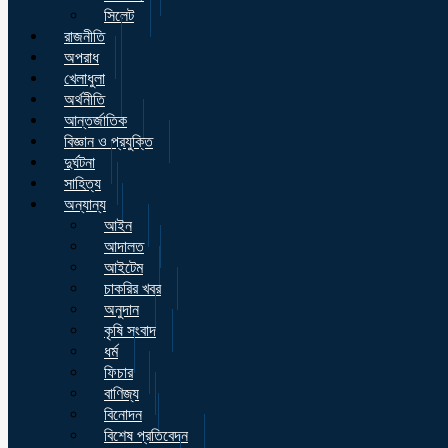
সিলেট
রাজনীতি
অপরাধ
খেলাধুলা
অর্থনীতি
আন্তর্জাতিক
বিজ্ঞান ও প্রযুক্তি
দুর্ঘটনা
সাহিত্য
অন্যান্য
আইন
আদালত
আইটেম
চাকরির খবর
অনুদান
কৃষি সংবাদ
ধর্ম
ফিচার
বাণিজ্য
বিনোদন
বিশেষ প্রতিবেদন