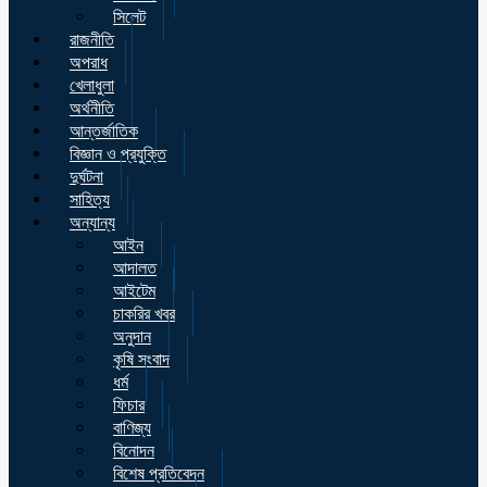
সিলেট
রাজনীতি
অপরাধ
খেলাধুলা
অর্থনীতি
আন্তর্জাতিক
বিজ্ঞান ও প্রযুক্তি
দুর্ঘটনা
সাহিত্য
অন্যান্য
আইন
আদালত
আইটেম
চাকরির খবর
অনুদান
কৃষি সংবাদ
ধর্ম
ফিচার
বাণিজ্য
বিনোদন
বিশেষ প্রতিবেদন