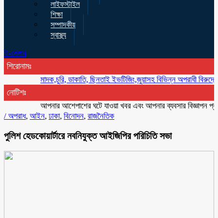
লাইফস্টাইল
শিক্ষা
সম্পাদকীয়
স্বাস্থ্য
ই-পেপার
শিরোনামঃ
মাদক,চুরি, ডাকাতি, ছিনতাই ইভটিজিং,জুয়াসহ বিভিন্ন অপরাধী বিরুদ্ধে অভিযান ক
নোটিশঃ
আপনার আশেপাশের ঘটে যাওয়া খবর এবং আপনার ব্যবসার বিজ্ঞাপন প্রচারের 
/
অপরাধ
,
আইন
,
ঢাকা
,
বিনোদন
,
রাজনৈতিক
পুলিশ হেডকোয়ার্টারে নবনিযুক্ত আইজিপির পরিচিতি সভা