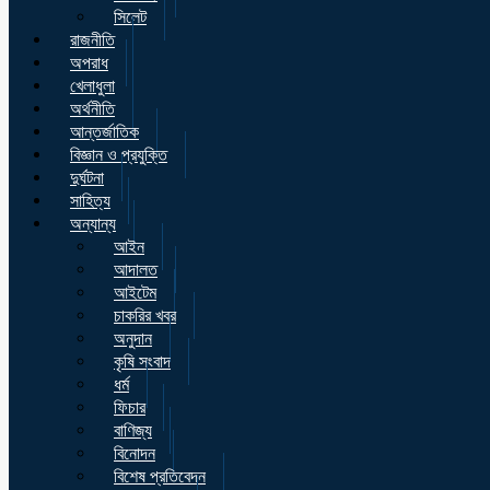
সিলেট
রাজনীতি
অপরাধ
খেলাধুলা
অর্থনীতি
আন্তর্জাতিক
বিজ্ঞান ও প্রযুক্তি
দুর্ঘটনা
সাহিত্য
অন্যান্য
আইন
আদালত
আইটেম
চাকরির খবর
অনুদান
কৃষি সংবাদ
ধর্ম
ফিচার
বাণিজ্য
বিনোদন
বিশেষ প্রতিবেদন