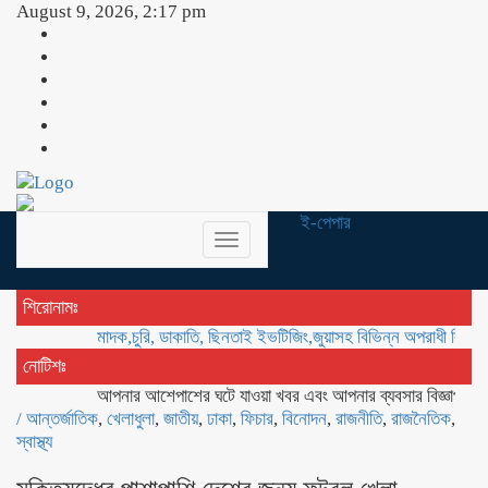
August 9, 2026, 2:17 pm
ই-পেপার
Toggle
navigation
শিরোনামঃ
মাদক,চুরি, ডাকাতি, ছিনতাই ইভটিজিং,জুয়াসহ বিভিন্ন অপরাধী বিরুদ্ধে অভিযান 
নোটিশঃ
আপনার আশেপাশের ঘটে যাওয়া খবর এবং আপনার ব্যবসার বিজ্ঞাপন প্রচারের
/
আন্তর্জাতিক
,
খেলাধুলা
,
জাতীয়
,
ঢাকা
,
ফিচার
,
বিনোদন
,
রাজনীতি
,
রাজনৈতিক
,
স্বাস্থ্য