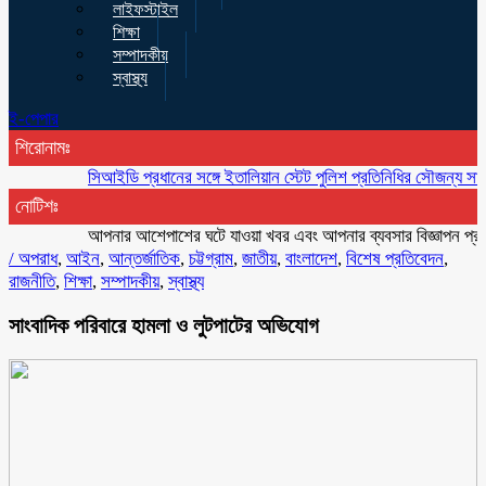
লাইফস্টাইল
শিক্ষা
সম্পাদকীয়
স্বাস্থ্য
ই-পেপার
শিরোনামঃ
সিআইডি প্রধানের সঙ্গে ইতালিয়ান স্টেট পুলিশ প্রতিনিধির সৌজন্য সাক্ষাৎ
একয
নোটিশঃ
আপনার আশেপাশের ঘটে যাওয়া খবর এবং আপনার ব্যবসার বিজ্ঞাপন প্রচারের 
/
অপরাধ
,
আইন
,
আন্তর্জাতিক
,
চট্টগ্রাম
,
জাতীয়
,
বাংলাদেশ
,
বিশেষ প্রতিবেদন
,
রাজনীতি
,
শিক্ষা
,
সম্পাদকীয়
,
স্বাস্থ্য
সাংবাদিক পরিবারে হামলা ও লুটপাটের অভিযোগ