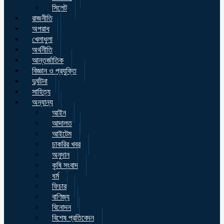
সিলেট
রাজনীতি
অপরাধ
খেলাধুলা
অর্থনীতি
আন্তর্জাতিক
বিজ্ঞান ও প্রযুক্তি
দুর্ঘটনা
সাহিত্য
অন্যান্য
আইন
আদালত
আইটেম
চাকরির খবর
অনুদান
কৃষি সংবাদ
ধর্ম
ফিচার
বাণিজ্য
বিনোদন
বিশেষ প্রতিবেদন