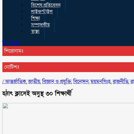
বিশেষ প্রতিবেদন
লাইফস্টাইল
শিক্ষা
সম্পাদকীয়
স্বাস্থ্য
ই-পেপার
শিরোনামঃ
নোটিশঃ
/
আন্তর্জাতিক
,
জাতীয়
,
বিজ্ঞান ও প্রযুক্তি
,
বিনোদন
,
ময়মনসিংহ
,
রাজনীতি
,
র
হঠাৎ ক্লাসেই অসুস্থ ৩০ শিক্ষার্থী