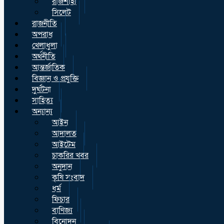
রাজশাহী
সিলেট
রাজনীতি
অপরাধ
খেলাধুলা
অর্থনীতি
আন্তর্জাতিক
বিজ্ঞান ও প্রযুক্তি
দুর্ঘটনা
সাহিত্য
অন্যান্য
আইন
আদালত
আইটেম
চাকরির খবর
অনুদান
কৃষি সংবাদ
ধর্ম
ফিচার
বাণিজ্য
বিনোদন