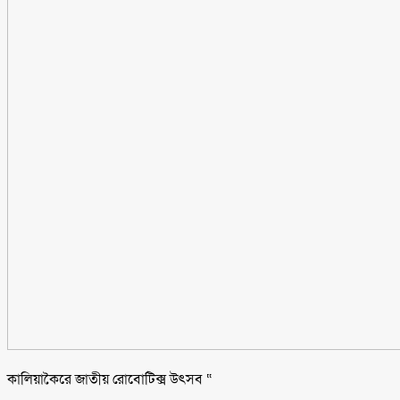
কালিয়াকৈরে জাতীয় রোবোটিক্স উৎসব “