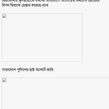
নেত্রকোনায় স্কুলছাত্রীকে ধর্ষণের অভিযোগে আলোচিত কনটেন্ট ক্রিয়েটর
রিপন মিয়াকে গ্রেপ্তার করেছে র‍্যাব
সারাদেশে পুলিশের হাই অ্যালার্ট জারি