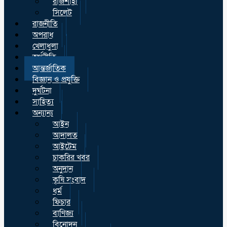
রাজশাহী
সিলেট
রাজনীতি
অপরাধ
খেলাধুলা
অর্থনীতি
আন্তর্জাতিক
বিজ্ঞান ও প্রযুক্তি
দুর্ঘটনা
সাহিত্য
অন্যান্য
আইন
আদালত
আইটেম
চাকরির খবর
অনুদান
কৃষি সংবাদ
ধর্ম
ফিচার
বাণিজ্য
বিনোদন